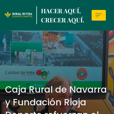
Skip
HACER AQUÍ,
to
main
CRECER AQUÍ.
contentt
Sala
de
prensa
Calidad de Vida y Salud
Caja Rural de Navarra
y Fundación Rioja