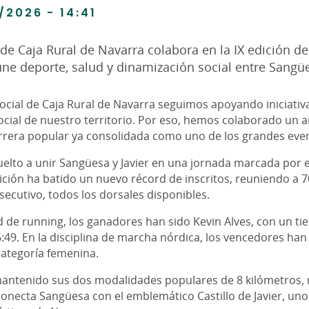
/2026 - 14:41
 de Caja Rural de Navarra colabora en la IX edición de
ne deporte, salud y dinamización social entre Sangües
cial de Caja Rural de Navarra seguimos apoyando iniciativa
cial de nuestro territorio. Por eso, hemos colaborado un a
carrera popular ya consolidada como uno de los grandes eve
elto a unir Sangüesa y Javier en una jornada marcada por el 
ción ha batido un nuevo récord de inscritos, reuniendo a 7
ecutivo, todos los dorsales disponibles.
 de running, los ganadores han sido Kevin Alves, con un ti
6:49. En la disciplina de marcha nórdica, los vencedores ha
categoría femenina.
mantenido sus dos modalidades populares de 8 kilómetros, 
onecta Sangüesa con el emblemático Castillo de Javier, uno