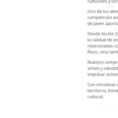
culturales y tu
Uno de los elem
competición en 
de Javier aport
Desde Acción So
la calidad de v
relacionadas co
físico, sino ta
Nuestro compro
activo y saluda
impulsar activi
Con iniciativa
territorio, fom
cultural.