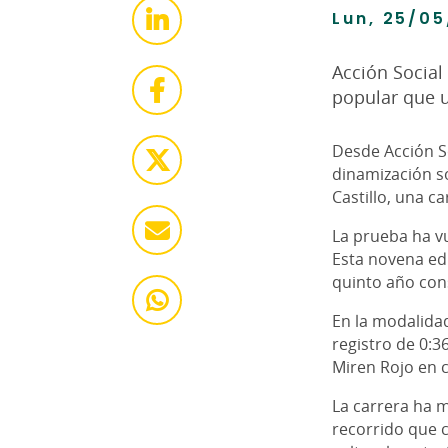
Lun, 25/05
Acción Social
popular que u
Desde Acción So
dinamización so
Castillo, una 
La prueba ha vu
Esta novena edi
quinto año cons
En la modalidad
registro de 0:3
Miren Rojo en 
La carrera ha 
recorrido que c