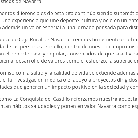
rísticos de Navarra.
entos diferenciales de esta cita continúa siendo su temáti
una experiencia que une deporte, cultura y ocio en un entorn
a además un valor especial a una jornada pensada para disf
cial de Caja Rural de Navarra creemos firmemente en el imp
ida de las personas. Por ello, dentro de nuestro compromis
n el deporte base y popular, convencidos de que la actividad
mbién al desarrollo de valores como el esfuerzo, la superaci
miso con la salud y la calidad de vida se extiende además
ble, la investigación médica o el apoyo a proyectos dirigido
dades que generen un impacto positivo en la sociedad y con
s como La Conquista del Castillo reforzamos nuestra apuest
entan hábitos saludables y ponen en valor Navarra como esp