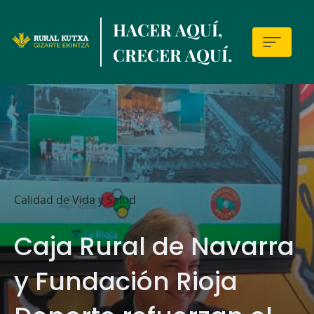
Skip
HACER AQUÍ,
to
main
CRECER AQUÍ.
contentt
Sala
de
prensa
Calidad de Vida y Salud
Caja Rural de Navarra
y Fundación Rioja