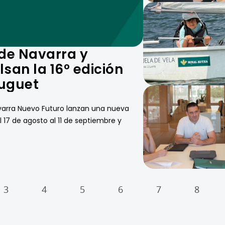
 de Navarra y
san la 16º edición
juguet
avarra Nuevo Futuro lanzan una nueva
 17 de agosto al 11 de septiembre y
3
4
5
6
7
8