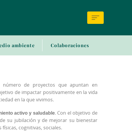
edio ambiente
Colaboraciones
an número de proyectos que apuntan en
bjetivo de impactar positivamente en la vida
iedad en la que vivimos.
iento activo y saludable
. Con el objetivo de
e su jubilación y de mejorar su bienestar
ísicas, cognitivas, sociales.