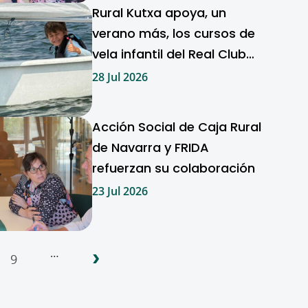
Rural Kutxa apoya, un
verano más, los cursos de
vela infantil del Real Club
Marítimo del Abra
28 Jul 2026
Acción Social de Caja Rural
de Navarra y FRIDA
refuerzan su colaboración
23 Jul 2026
›
…
9