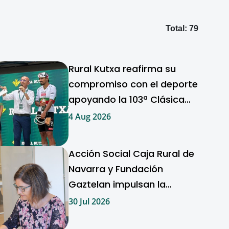
Total: 79
Rural Kutxa reafirma su
compromiso con el deporte
apoyando la 103ª Clásica
Ordizia
4 Aug 2026
Acción Social Caja Rural de
Navarra y Fundación
Gaztelan impulsan la
inclusión sociolaboral en
30 Jul 2026
Navarra