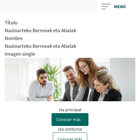
Skip
MENÚ
to
main
Título
contentt
Nazioarteko Bermeak eta Abalak
Nombre
Nazioarteko Bermeak eta Abalak
Imagen single
cta principal
Conocer más
cta contorno
Conocer más