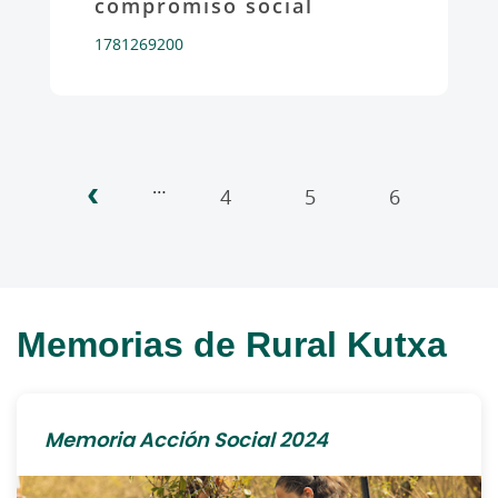
compromiso social
1781269200
‹
Paginación
…
4
5
6
7
Memorias de Rural Kutxa
Memoria Acción Social 2024