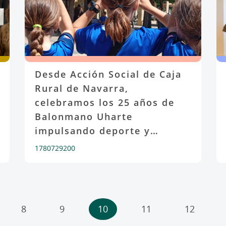
Desde Acción Social de Caja
Rural de Navarra,
celebramos los 25 años de
Balonmano Uharte
impulsando deporte y
comunidad
1780729200
8
9
10
11
12