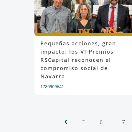
Pequeñas acciones, gran
impacto: los VI Premios
RSCapital reconocen el
compromiso social de
Navarra
1780909641
‹
Paginación
…
6
7