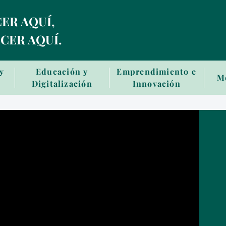
Skip
ER AQUÍ,
to
main
CER AQUÍ.
contentt
 y
Educación y
Emprendimiento e
M
Digitalización
Innovación