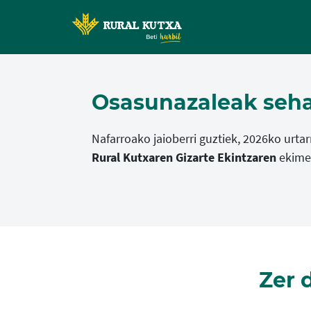
Osasunazaleak seha
Nafarroako jaioberri guztiek, 2026ko urta
Rural Kutxaren Gizarte Ekintzaren
ekimen
Zer 