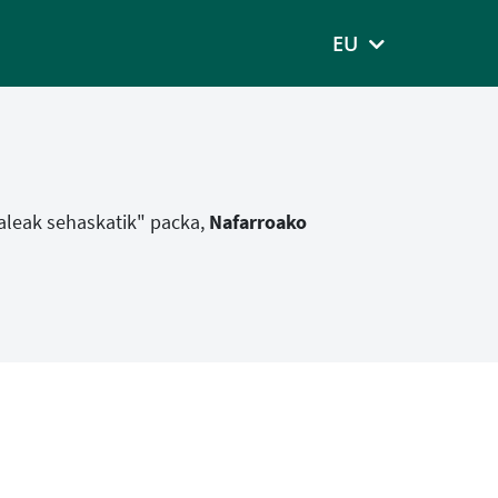
EU
zaleak sehaskatik" packa,
Nafarroako