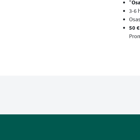
"
Osa
3-6 
Osas
50 €
Prom