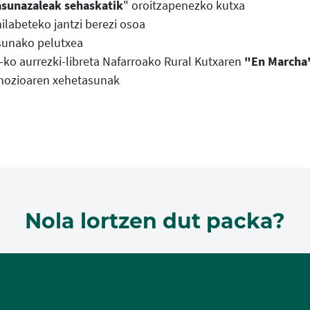
sunazaleak sehaskatik
" oroitzapenezko kutxa
hilabeteko jantzi berezi osoa
unako pelutxea
-ko aurrezki-libreta Nafarroako Rural Kutxaren
"En Marcha
ozioaren xehetasunak
Nola lortzen dut packa?