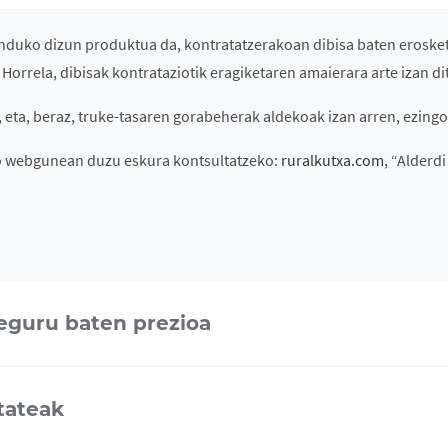
gunduko dizun produktua da, kontratatzerakoan dibisa baten eroske
. Horrela, dibisak kontrataziotik eragiketaren amaierara arte izan di
eta, beraz, truke-tasaren gorabeherak aldekoak izan arren, ezingo
o webgunean duzu eskura kontsultatzeko:
ruralkutxa.com
, “Alderd
seguru baten prezioa
tateak