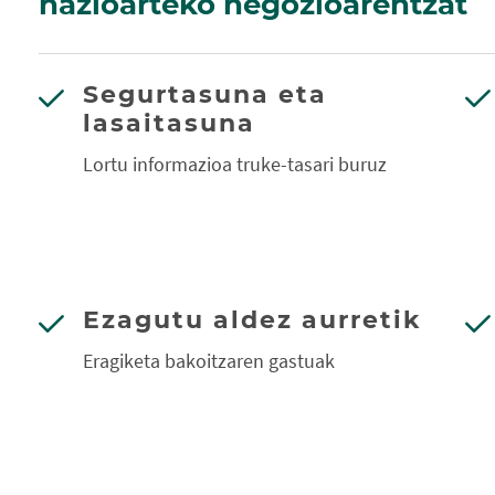
nazioarteko negozioarentzat
Segurtasuna eta
lasaitasuna
Lortu informazioa truke-tasari buruz
Ezagutu aldez aurretik
Eragiketa bakoitzaren gastuak