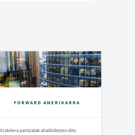
e
FORWARD AMERIKARRA
Erabilera partzialak ahalbidetzen ditu