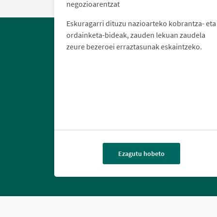
negozioarentzat
Eskuragarri dituzu nazioarteko kobrantza- eta
ordainketa-bideak, zauden lekuan zaudela
zeure bezeroei erraztasunak eskaintzeko.
Ezagutu hobeto