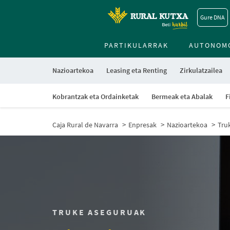
Gure DNA
PARTIKULARRAK
AUTONOM
Nazioartekoa
Leasing eta Renting
Zirkulatzailea
Kobrantzak eta Ordainketak
Bermeak eta Abalak
F
Caja Rural de Navarra
Enpresak
Nazioartekoa
Tru
TRUKE ASEGURUAK