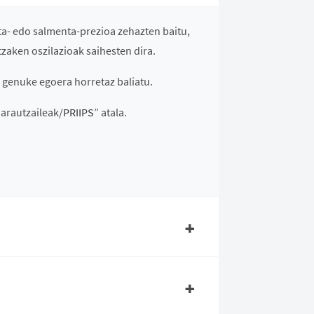
ta- edo salmenta-prezioa zehazten baitu,
tzaken oszilazioak saihesten dira.
 genuke egoera horretaz baliatu.
i arautzaileak/
PRIIPS
” atala.