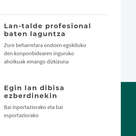
Lan-talde profesional
baten laguntza
Zure beharretara ondoen egokituko
den konponbidearen inguruko
aholkuak emango dizkizuna
Egin lan dibisa
ezberdinekin
Bai inportaziorako eta bai
esportaziorako