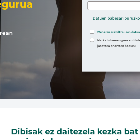
egurua
Datuen babesari buruzko
rrean
Webaren erabiltzaileen datua
Markatu hemen gure entitate
jasotzea onartzen baduzu
Dibisak ez daitezela kezka bat