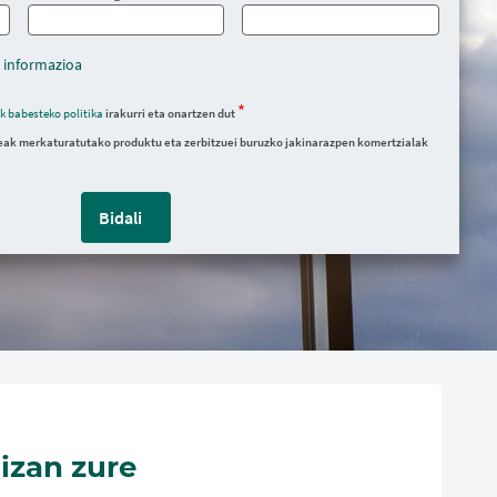
 informazioa
k babesteko politika
irakurri eta onartzen dut
ak merkaturatutako produktu eta zerbitzuei buruzko jakinarazpen komertzialak
Bidali
 izan zure