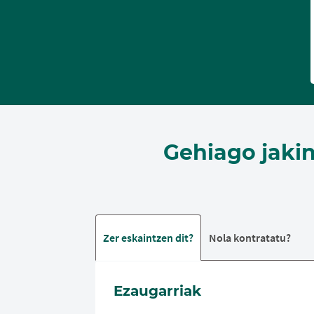
Gehiago jaki
Zer eskaintzen dit?
Nola kontratatu?
Ezaugarriak