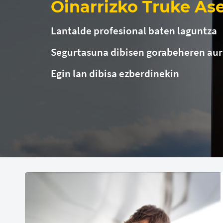
Oinarrizko Truke As
Lantalde profesional baten laguntza
Segurtasuna dibisen gorabeheren au
Egin lan dibisa ezberdinekin