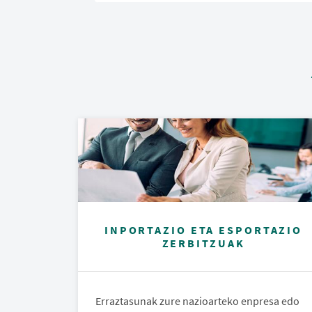
INPORTAZIO ETA ESPORTAZIO
ZERBITZUAK
Erraztasunak zure nazioarteko enpresa edo