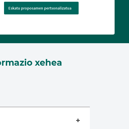
Eskatu proposamen pertsonalizatua
ormazio xehea