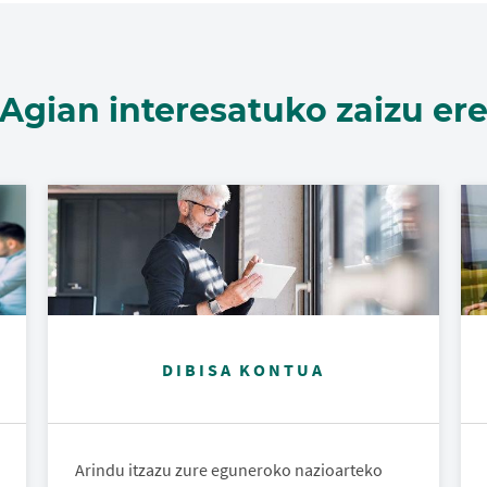
Agian interesatuko zaizu er
DIBISA KONTUA
Arindu itzazu zure eguneroko nazioarteko