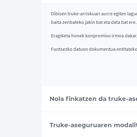
Dibisen truke-arriskuari aurre egiten la
baita zenbateko jakin bat eta data bat ere
Eragiketa honek konpromiso irmoa dakar, 
Funtsezko datuen dokumentua entitatek
Nola finkatzen da truke-a
Truke-aseguruaren modali