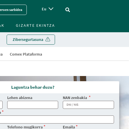
Eu
Vinculo - Buscar en la web
eroen sarbidea
AK
GIZARTE EKINTZA
Zibersegurtasuna
ua
Comex Plataforma
Laguntza behar duzu?
Lehen abizena
NAN zenbakia
a
Telefono mugikorra
Emaila