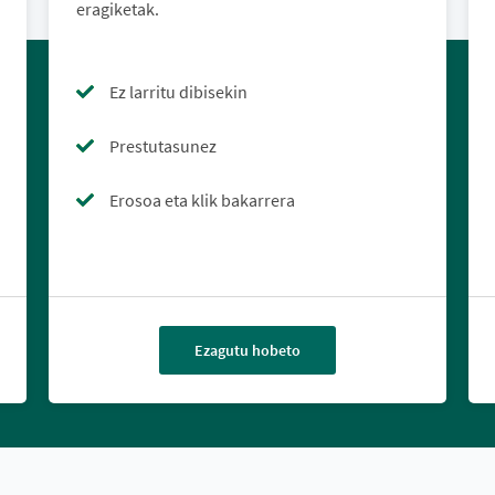
eragiketak.
Ez larritu dibisekin
Prestutasunez
Erosoa eta klik bakarrera
Ezagutu hobeto