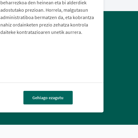
beharrezkoa den heinean eta bi alderdiek
adostutako prezioan. Horrela, malgutasun
administratiboa bermatzen da, eta kobrantza
nahiz ordainketen prezio zehatza kontrola
daiteke kontratazioaren unetik aurrera.
Gehiago ezagutu