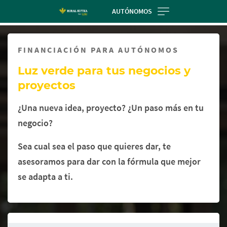
Skip
AUTÓNOMOS
to
Cargando
main
contenido,
contentt
FINANCIACIÓN PARA AUTÓNOMOS
por
favor
Luz verde para tus negocios y
espere...
proyectos
¿Una nueva idea, proyecto? ¿Un paso más en tu
negocio?
Sea cual sea el paso que quieres dar, te
asesoramos para dar con la fórmula que mejor
se adapta a ti.