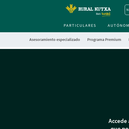
N
PARTICULARES
AUTÓNO
Asesoramiento especializado
Programa Premium
Cargando
contenido,
por
favor
espere...
Accede 
que pod