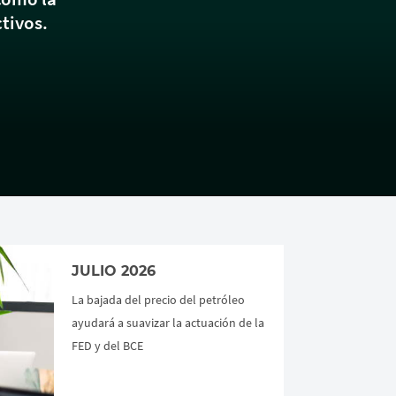
ctivos.
JULIO 2026
La bajada del precio del petróleo
ayudará a suavizar la actuación de la
FED y del BCE