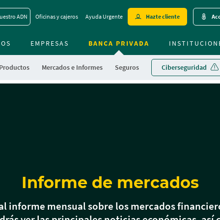
Skip
uestro ADN
Oficinas y cajeros
Ayuda Urgente
Hazte cliente
Acc
to
main
MOS
EMPRESAS
BANCA PRIVADA
contentt
INSTITUCION
Productos
Mercados e Informes
Seguros
Ciberseguridad
Informe de mercados
al informe mensual sobre los mercados financiero
rás ver las principales noticias económicas, así 