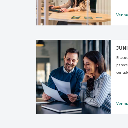
Ver m
JUNI
El acue
parece
cerrad
Ver m