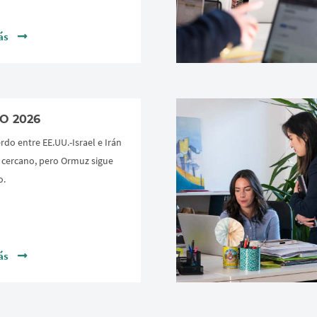
ás
O 2026
rdo entre EE.UU.-Israel e Irán
 cercano, pero Ormuz sigue
o.
ás