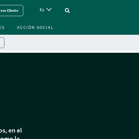
Es
Vinculo - Buscar en la web
eso Cliente
ES
ACCIÓN SOCIAL
s, en el
como la