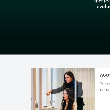
evoluc
AGO
Tensa 
con Or