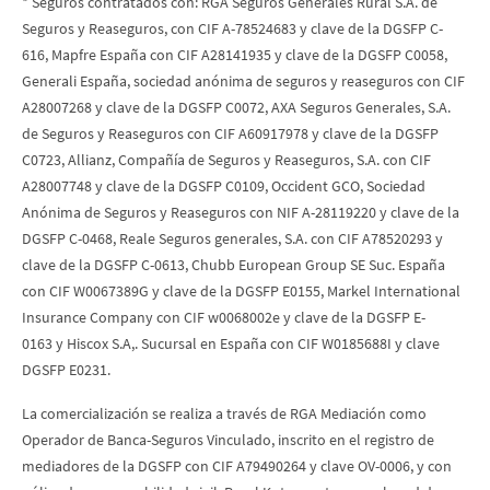
* Seguros contratados con: RGA Seguros Generales Rural S.A. de
Seguros y Reaseguros, con CIF A-78524683 y clave de la DGSFP C-
616, Mapfre España con CIF A28141935 y clave de la DGSFP C0058,
Generali España, sociedad anónima de seguros y reaseguros con CIF
A28007268 y clave de la DGSFP C0072, AXA Seguros Generales, S.A.
de Seguros y Reaseguros con CIF A60917978 y clave de la DGSFP
C0723, Allianz, Compañía de Seguros y Reaseguros, S.A. con CIF
A28007748 y clave de la DGSFP C0109, Occident GCO, Sociedad
Anónima de Seguros y Reaseguros con NIF A-28119220 y clave de la
DGSFP C-0468, Reale Seguros generales, S.A. con CIF A78520293 y
clave de la DGSFP C-0613, Chubb European Group SE Suc. España
con CIF W0067389G y clave de la DGSFP E0155, Markel International
Insurance Company con CIF w0068002e y clave de la DGSFP E-
0163 y Hiscox S.A,. Sucursal en España con CIF W0185688I y clave
DGSFP E0231.
La comercialización se realiza a través de RGA Mediación como
Operador de Banca-Seguros Vinculado, inscrito en el registro de
mediadores de la DGSFP con CIF A79490264 y clave OV-0006, y con