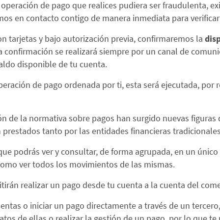
 operación de pago que realices pudiera ser fraudulenta, ex
s en contacto contigo de manera inmediata para verificar 
n tarjetas y bajo autorización previa, confirmaremos la
dis
ta confirmación se realizará siempre por un canal de comuni
aldo disponible de tu cuenta.
ación de pago ordenada por ti, esta será ejecutada, por r
 de la normativa sobre pagos han surgido nuevas figuras qu
 prestados tanto por las entidades financieras tradicional
 que podrás ver y consultar, de forma agrupada, en un único
 como ver todos los movimientos de las mismas.
itirán realizar un pago desde tu cuenta a la cuenta del com
entas o iniciar un pago directamente a través de un tercero
atos de ellas o realizar la gestión de un pago, por lo que 