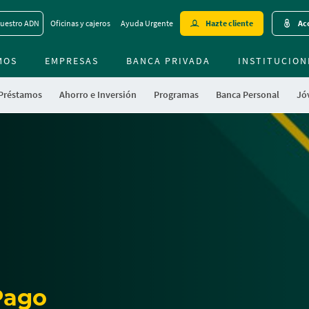
Skip
uestro ADN
Oficinas y cajeros
Ayuda Urgente
Hazte cliente
Acc
to
main
MOS
EMPRESAS
BANCA PRIVADA
contentt
INSTITUCION
 Préstamos
Ahorro e Inversión
Programas
Banca Personal
Jóv
Pago