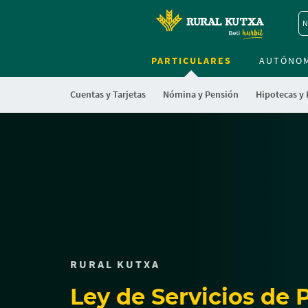
N
PARTICULARES
AUTÓNO
Cuentas y Tarjetas
Nómina y Pensión
Hipotecas y
Cargando
contenido,
por
favor
espere...
RURAL KUTXA
Ley de Servicios de 