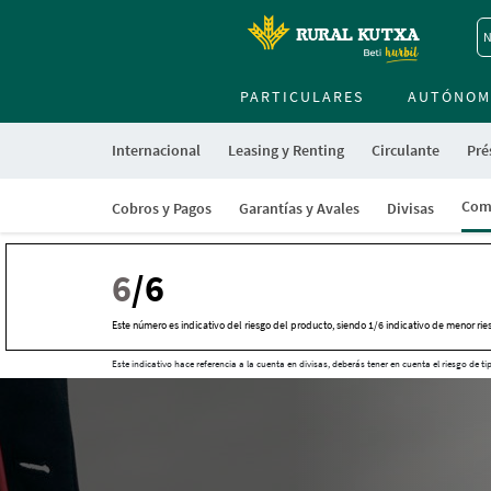
N
PARTICULARES
AUTÓNOM
Internacional
Leasing y Renting
Circulante
Pré
Comp
Cobros y Pagos
Garantías y Avales
Divisas
6
/6
Este número es indicativo del riesgo del producto, siendo 1/6 indicativo de menor rie
Este indicativo hace referencia a la cuenta en divisas, deberás tener en cuenta el riesgo de t
Cargando
contenido,
por
favor