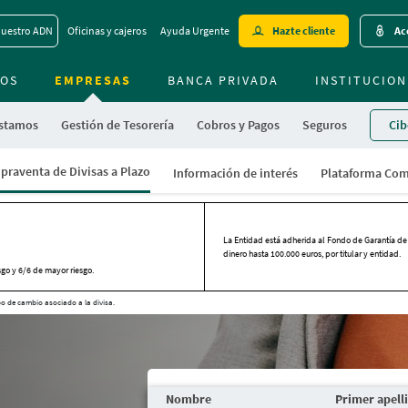
Skip
uestro ADN
Oficinas y cajeros
Ayuda Urgente
Hazte cliente
Ac
to
main
OS
EMPRESAS
BANCA PRIVADA
contentt
INSTITUCION
stamos
Gestión de Tesorería
Cobros y Pagos
Seguros
Cib
raventa de Divisas a Plazo
Información de interés
Plataforma Co
La Entidad está adherida al Fondo de Garantía de
dinero hasta 100.000 euros, por titular y entidad.
sgo y 6/6 de mayor riesgo.
ipo de cambio asociado a la divisa.
Nombre
Primer apell