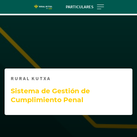
Skip
PARTICULARES
to
Cargando
main
contenido,
contentt
por
favor
espere...
RURAL KUTXA
Sistema de Gestión de
Cumplimiento Penal