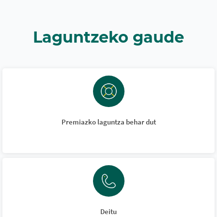
Laguntzeko gaude
Premiazko laguntza behar dut
Deitu