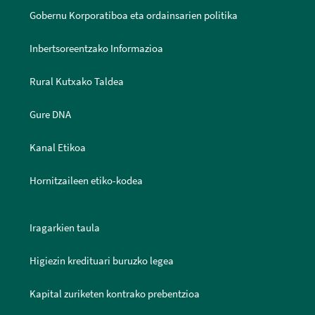
Gobernu Korporatiboa eta ordainsarien politika
Inbertsoreentzako Informazioa
Rural Kutxako Taldea
Gure DNA
Kanal Etikoa
Hornitzaileen etiko-kodea
Iragarkien taula
Higiezin kredituari buruzko legea
Kapital zuriketen kontrako prebentzioa