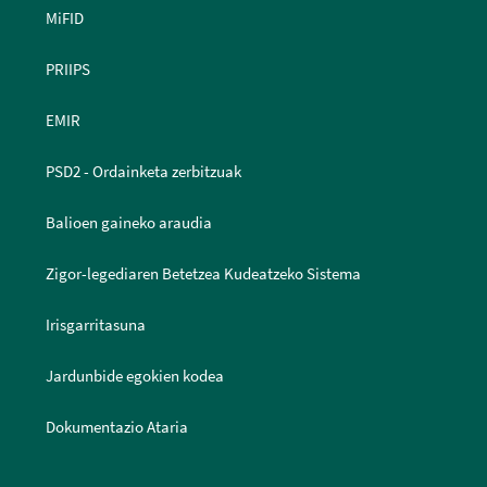
MiFID
PRIIPS
EMIR
PSD2 - Ordainketa zerbitzuak
Balioen gaineko araudia
Zigor-legediaren Betetzea Kudeatzeko Sistema
Irisgarritasuna
Jardunbide egokien kodea
Dokumentazio Ataria