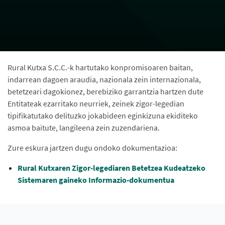
Rural Kutxa S.C.C.-k hartutako konpromisoaren baitan,
indarrean dagoen araudia, nazionala zein internazionala,
betetzeari dagokionez, berebiziko garrantzia hartzen dute
Entitateak ezarritako neurriek, zeinek zigor-legedian
tipifikatutako delituzko jokabideen eginkizuna ekiditeko
asmoa baitute, langileena zein zuzendariena.
Zure eskura jartzen dugu ondoko dokumentazioa:
Rural Kutxaren Zigor-legediaren Betetzea Kudeatzeko
Sistemaren gaineko Informazio-dokumentua