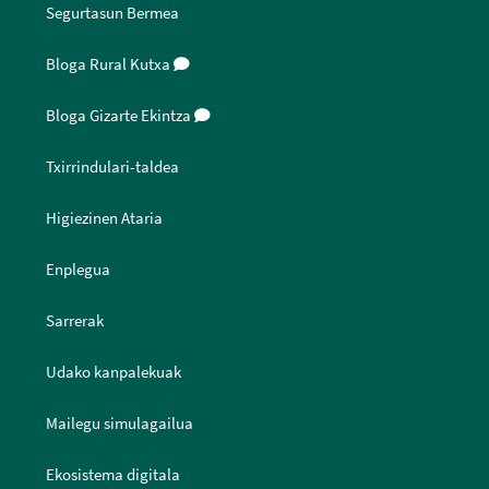
Segurtasun Bermea
Bloga Rural Kutxa
Bloga Gizarte Ekintza
Txirrindulari-taldea
Higiezinen Ataria
Enplegua
Sarrerak
Udako kanpalekuak
Mailegu simulagailua
Ekosistema digitala