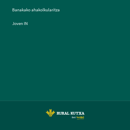
Banakako ahakolkularitza
Joven IN