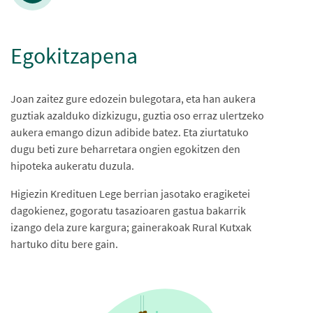
Egokitzapena
Joan zaitez gure edozein bulegotara, eta han aukera
guztiak azalduko dizkizugu, guztia oso erraz ulertzeko
aukera emango dizun adibide batez. Eta ziurtatuko
dugu beti zure beharretara ongien egokitzen den
hipoteka aukeratu duzula.
Higiezin Kredituen Lege berrian jasotako eragiketei
dagokienez, gogoratu tasazioaren gastua bakarrik
izango dela zure kargura; gainerakoak Rural Kutxak
hartuko ditu bere gain.