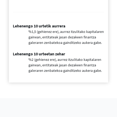
Lehenengo 10 urtetik aurrera
%1,5 (gehienez ere), aurrez itzulitako kapitalaren
gainean, entitateak jasan dezakeen finantza
galeraren zenbatekoa gainditzeko aukera gabe.
Lehenengo 10 urteetan zehar
%2 (gehienez ere), aurrez itzulitako kapitalaren
gainean, entitateak jasan dezakeen finantza
galeraren zenbatekoa gainditzeko aukera gabe.