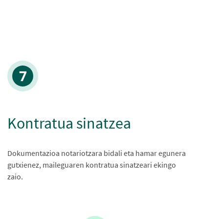
Kontratua sinatzea
Dokumentazioa notariotzara bidali eta hamar egunera
gutxienez, maileguaren kontratua sinatzeari ekingo
zaio.