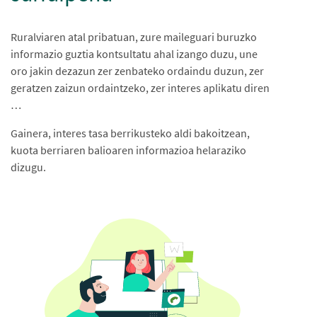
Ruralviaren atal pribatuan, zure maileguari buruzko
informazio guztia kontsultatu ahal izango duzu, une
oro jakin dezazun zer zenbateko ordaindu duzun, zer
geratzen zaizun ordaintzeko, zer interes aplikatu diren
…
Gainera, interes tasa berrikusteko aldi bakoitzean,
kuota berriaren balioaren informazioa helaraziko
dizugu.