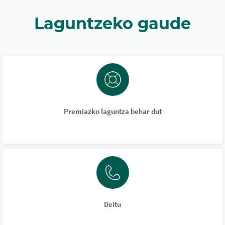
Laguntzeko gaude
Premiazko laguntza behar dut
Deitu