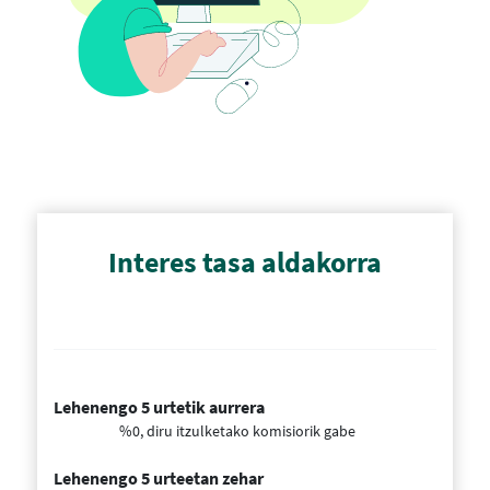
Interes tasa aldakorra
Lehenengo 5 urtetik aurrera
%0, diru itzulketako komisiorik gabe
Lehenengo 5 urteetan zehar