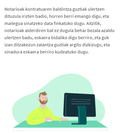
Notarioak kontratuaren baldintza guztiak ulertzen
dituzula irizten badio, horren berri emango digu, eta
mailegua sinatzeko data finkatuko dugu. Aitzitik,
notarioak alderdiren bat ez dugula behar bezala azaldu
ulertzen badu, eskaera bidaliko digu berriro, eta guk
izan ditzakezun zalantza guztiak argitu dizkizugu, eta
sinadura eskaera berriro kudeatuko dugu.