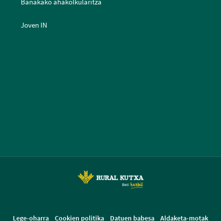
Banakako ahakolkularitza
Joven IN
Lege-oharra
Cookien politika
Datuen babesa
Aldaketa-motak