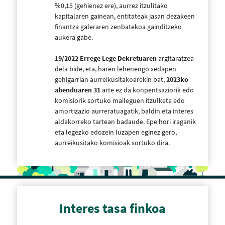
%0,15 (gehienez ere), aurrez itzulitako
kapitalaren gainean, entitateak jasan dezakeen
finantza galeraren zenbatekoa gainditzeko
aukera gabe.
19/2022 Errege Lege Dekretuaren
argitaratzea
dela bide, eta, haren lehenengo xedapen
gehigarrian aurreikusitakoarekin bat,
2023ko
abenduaren 31
arte ez da konpentsaziorik edo
komisiorik sortuko maileguen itzulketa edo
amortizazio aurreratuagatik, baldin eta interes
aldakorreko tartean badaude. Epe hori iraganik
eta legezko edozein luzapen eginez gero,
aurreikusitako komisioak sortuko dira.
Interes tasa finkoa