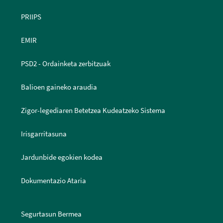
PRIIPS
EMIR
PSD2 - Ordainketa zerbitzuak
Balioen gaineko araudia
Zigor-legediaren Betetzea Kudeatzeko Sistema
Irisgarritasuna
Jardunbide egokien kodea
Dokumentazio Ataria
Segurtasun Bermea