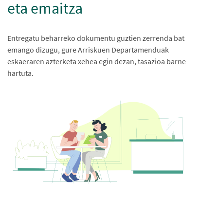
eta emaitza
Entregatu beharreko dokumentu guztien zerrenda bat
emango dizugu, gure Arriskuen Departamenduak
eskaeraren azterketa xehea egin dezan, tasazioa barne
hartuta.