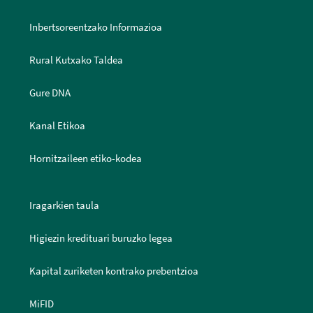
Inbertsoreentzako Informazioa
Rural Kutxako Taldea
Gure DNA
Kanal Etikoa
Hornitzaileen etiko-kodea
Iragarkien taula
Higiezin kredituari buruzko legea
Kapital zuriketen kontrako prebentzioa
MiFID