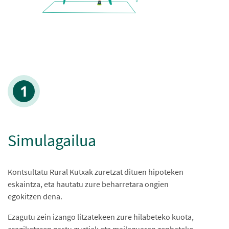
Simulagailua
Kontsultatu Rural Kutxak zuretzat dituen hipoteken
eskaintza, eta hautatu zure beharretara ongien
egokitzen dena.
Ezagutu zein izango litzatekeen zure hilabeteko kuota,