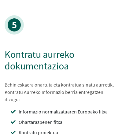
Kontratu aurreko
dokumentazioa
Behin eskaera onartuta eta kontratua sinatu aurretik,
Kontratu Aurreko Informazio berria entregatzen
dizugu:
Informazio normalizatuaren Europako fitxa
Ohartarazpenen fitxa
Kontratu proiektua