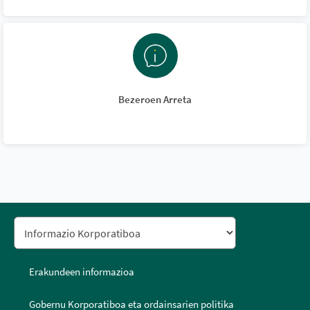
Bezeroen Arreta
Erakundeen informazioa
Gobernu Korporatiboa eta ordainsarien politika