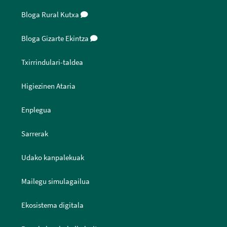
Bloga Rural Kutxa
Bloga Gizarte Ekintza
Txirrindulari-taldea
Higiezinen Ataria
Enplegua
Sarrerak
Udako kanpalekuak
Mailegu simulagailua
Ekosistema digitala