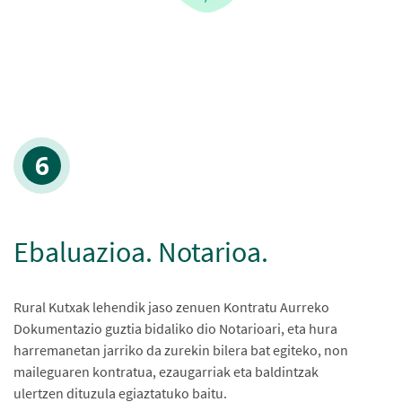
Ebaluazioa. Notarioa.
Rural Kutxak lehendik jaso zenuen Kontratu Aurreko
Dokumentazio guztia bidaliko dio Notarioari, eta hura
harremanetan jarriko da zurekin bilera bat egiteko, non
maileguaren kontratua, ezaugarriak eta baldintzak
ulertzen dituzula egiaztatuko baitu.