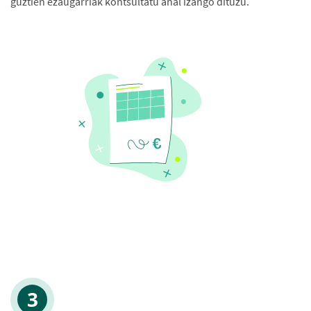
guztien ezaugarriak kontsultatu ahal izango dituzu.