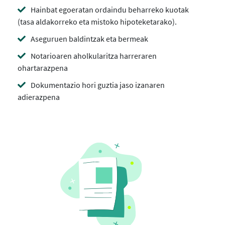
Hainbat egoeratan ordaindu beharreko kuotak
(tasa aldakorreko eta mistoko hipoteketarako).
Aseguruen baldintzak eta bermeak
Notarioaren aholkularitza harreraren
ohartarazpena
Dokumentazio hori guztia jaso izanaren
adierazpena