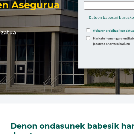
en Asegurua
Datuen babesari buruzko
izatua
Webaren erabiltzaileen datua
Markatu hemen gure entitate
jasotzea onartzen baduzu
Denon ondasunek babesik han