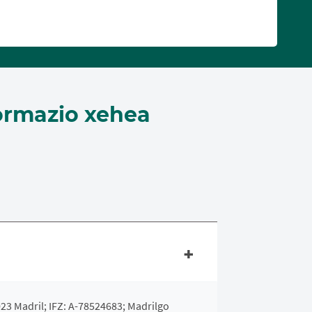
ormazio xehea
023 Madril; IFZ: A-78524683; Madrilgo