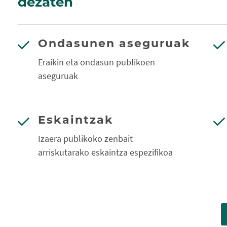
dezaten
Ondasunen aseguruak
Eraikin eta ondasun publikoen
aseguruak
Eskaintzak
Izaera publikoko zenbait
arriskutarako eskaintza espezifikoa