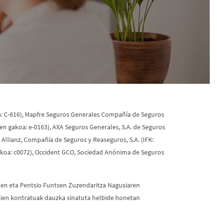
a: C-616), Mapfre Seguros Generales Compañía de Seguros
n gakoa: e-0163), AXA Seguros Generales, S.A. de Seguros
Allianz, Compañía de Seguros y Reaseguros, S.A. (IFK:
akoa: c0072), Occident GCO, Sociedad Anónima de Seguros
uen eta Pentsio Funtsen Zuzendaritza Nagusiaren
entzien kontratuak dauzka sinatuta helbide honetan