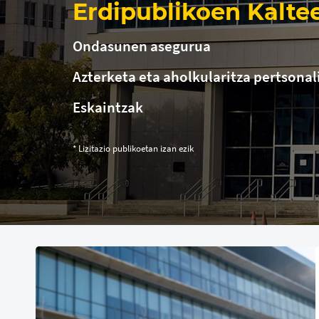
Erdipublikoen Kalte
Ondasunen asegurua
Azterketa eta aholkularitza pertsonal
Eskaintzak
* Lizitazio publikoetan izan ezik