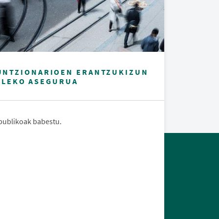
FUNTZIONARIOEN ERANTZUKIZUN
ILEKO ASEGURUA
 publikoak babestu.