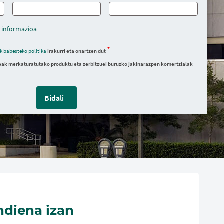
 informazioa
k babesteko politika
irakurri eta onartzen dut
ak merkaturatutako produktu eta zerbitzuei buruzko jakinarazpen komertzialak
Bidali
diena izan