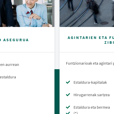
AGINTARIEN ETA 
O ASEGURUA
ZIB
Funtzionarioak eta agintari
oen aurrean
 estaldura
Estaldura-kapitalak
Hirugarrenak sartzea
Estaldura eta bermea
(*)