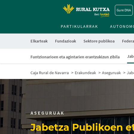
Gure DNA
PARTIKULARRAK
AUTONOM
Elkarteak
Fundazioak
Sektore publikoa
Federa
Jab
Funtzionarioen eta agintarien erantzukizun zibila
Caja Rural de Navarra
Erakundeak
Aseguruak
Jab
ASEGURUAK
Jabetza Publikoen e