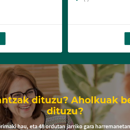
antzak dituzu? Aholkuak b
dituzu?
primaki hau, eta 48 ordutan jarriko gara harremanetan