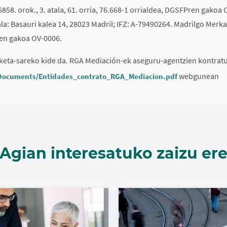
 6858. orok., 3. atala, 61. orria, 76.668-1 orrialdea, DGSFPren gak
a: Basauri kalea 14, 28023 Madril; IFZ: A-79490264. Madrilgo Merkata
ren gakoa OV-0006.
eta-sareko kide da. RGA Mediación-ek aseguru-agentzien kontrat
webgunean
Documents/Entidades_contrato_RGA_Mediacion.pdf
Agian interesatuko zaizu er