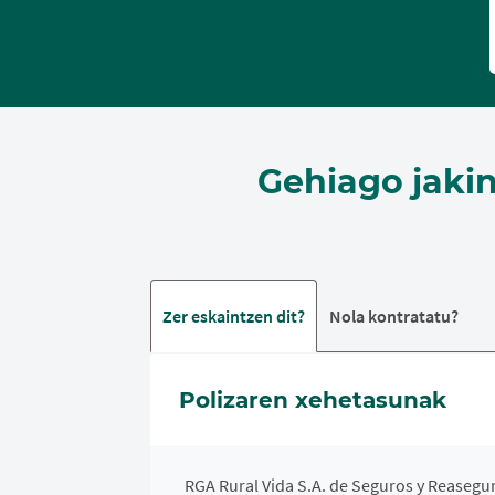
Gehiago jaki
Zer eskaintzen dit?
Nola kontratatu?
Polizaren xehetasunak
RGA Rural Vida S.A. de Seguros y Reasegur