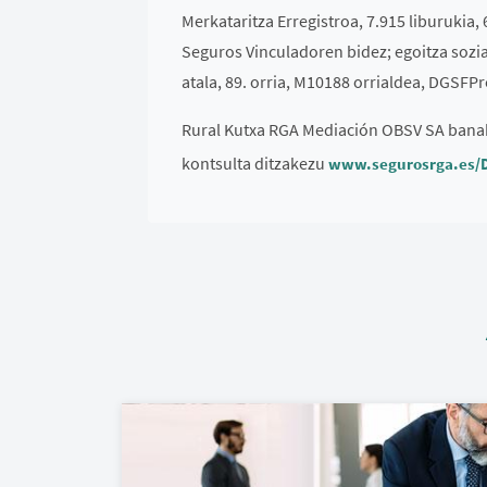
Merkataritza Erregistroa, 7.915 liburukia,
Seguros Vinculadoren bidez; egoitza sozial
atala, 89. orria, M10188 orrialdea, DGSFP
Rural Kutxa RGA Mediación OBSV SA banak
kontsulta ditzakezu
www.segurosrga.es/