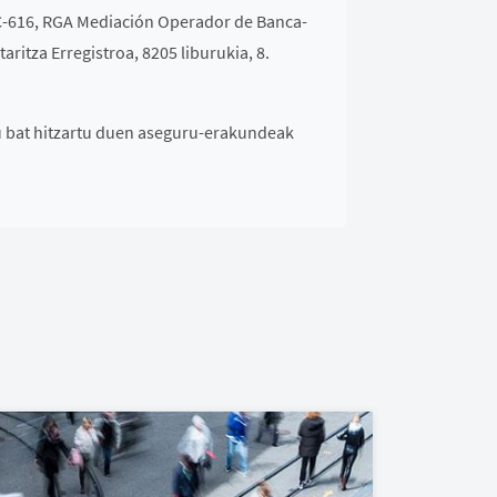
oa C-616, RGA Mediación Operador de Banca-
ritza Erregistroa, 8205 liburukia, 8.
u bat hitzartu duen aseguru-erakundeak
e