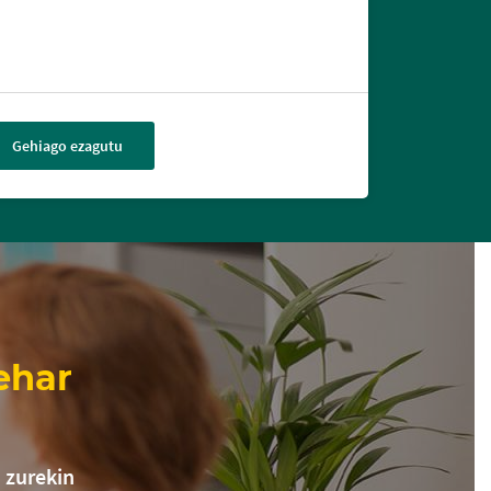
Gehiago ezagutu
ehar
 zurekin