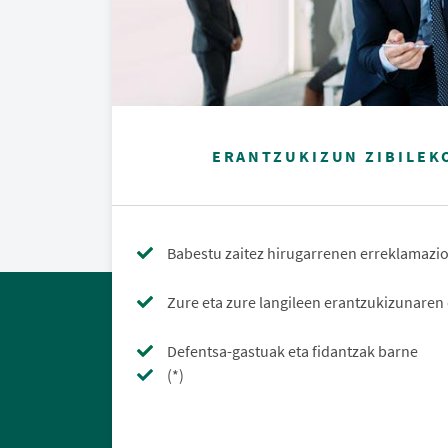
ERANTZUKIZUN ZIBILEK
Babestu zaitez hirugarrenen erreklamazi
Zure eta zure langileen erantzukizunaren
Defentsa-gastuak eta fidantzak barne
(*)