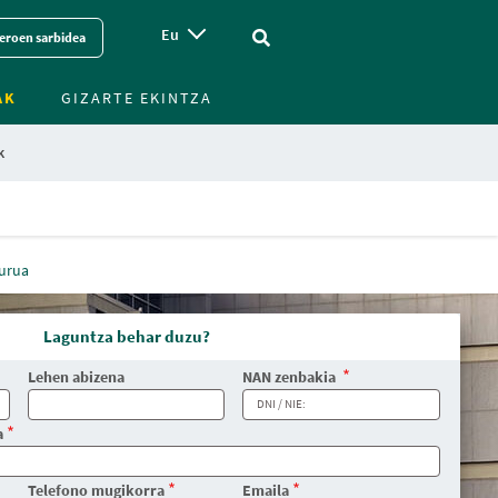
Eu
Vinculo - Buscar en la web
eroen sarbidea
AK
GIZARTE EKINTZA
k
gurua
Laguntza behar duzu?
Lehen abizena
NAN zenbakia
a
Telefono mugikorra
Emaila