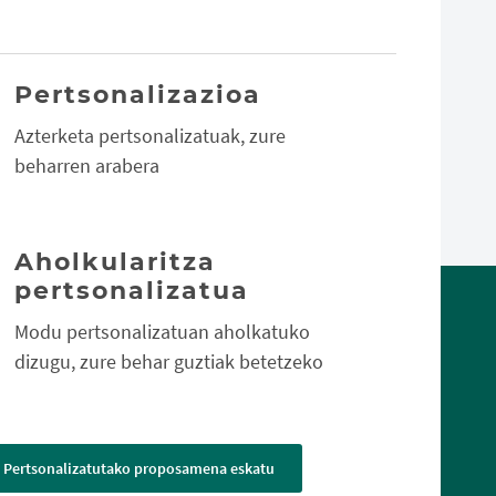
Pertsonalizazioa
Azterketa pertsonalizatuak, zure
beharren arabera
Aholkularitza
pertsonalizatua
Modu pertsonalizatuan aholkatuko
dizugu, zure behar guztiak betetzeko
Pertsonalizatutako proposamena eskatu