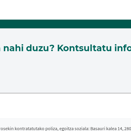
n nahi duzu? Kontsultatu inf
osekin kontratatutako poliza, egoitza soziala: Basauri kalea 14, 28