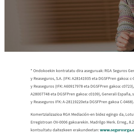
* Ondokoekin kontratatu dira aseguruak: RGA Seguros Gen
y Reaseguros, S.A. (IFK: A28141935 eta DGSFPren gakoa: c
y Reaseguros (IFK: A60917978 eta DGSFPren gakoa: c0723), 
A28007748 eta DGSFPren gakoa: c0109), Generali España, 
y Reaseguros IFK: A-28119220eta DGSFPren gakoa C-0468).
Komertzializazioa RGA Mediación-en bidez egingo da, Lot
Erregistroan OV-0006 gakoarekin. Madrilgo Merk. Erreg., 8.2
kontsultatu daitezkeen erakundeetan:
www.segurosrga.e