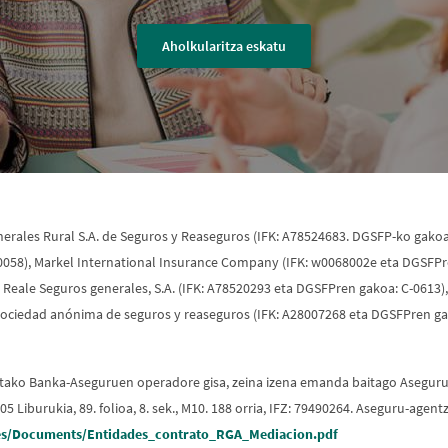
Aholkularitza eskatu
erales Rural S.A. de Seguros y Reaseguros (IFK: A78524683. DGSFP-ko gako
-0058), Markel International Insurance Company (IFK: w0068002e eta DGSFPre
Reale Seguros generales, S.A. (IFK: A78520293 eta DGSFPren gakoa: C-0613), 
sociedad anónima de seguros y reaseguros (IFK: A28007268 eta DGSFPren g
utako Banka-Aseguruen operadore gisa, zeina izena emanda baitago Asegur
05 Liburukia, 89. folioa, 8. sek., M10. 188 orria, IFZ: 79490264. Aseguru-ag
s/Documents/Entidades_contrato_RGA_Mediacion.pdf