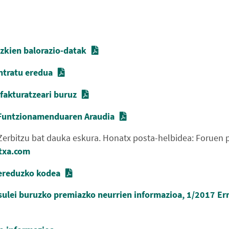
izkien balorazio-datak
ntratu eredua
fakturatzeari buruz
n Funtzionamenduaren Araudia
 Zerbitzu bat dauka eskura. Honatx posta-helbidea: Foruen p
utxa.com
ereduzko kodea
sulei buruzko premiazko neurrien informazioa, 1/2017 E