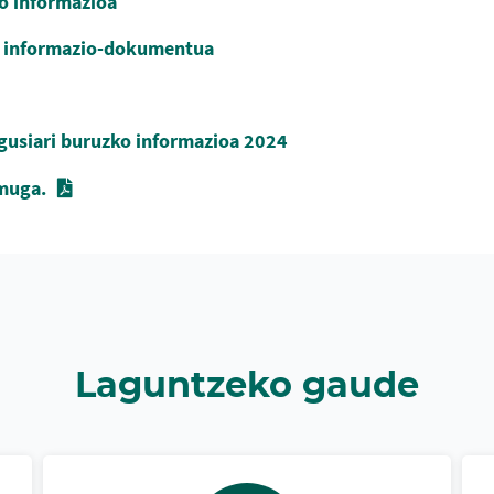
o informazioa
ko informazio-dokumentua
gusiari buruzko informazioa 2024
emuga.
Laguntzeko gaude