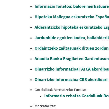
Informazio foiletoa: balore merkatuare
Hipoteka Mailegua eskuratzeko Españ
Alderantzizko hipoteka eskuratzeko E
Jardunbide egokien kodea, baliabider
Ordaintzeko zailtasunak dituen zordu
Araudia Banku Eragiketen Gardentasun
Oinarrizko informazioa FATCA akordioar
Oinarrizko informazioa CRS akordioar
Gordailuak Bermatzeko Funtsa:
Informazio zehatza Gordailuak Be
Merkataritza: