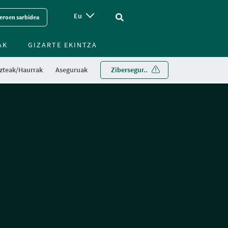
Eu
Vinculo - Buscar en la web
eroen sarbidea
AK
GIZARTE EKINTZA
zteak/Haurrak
Aseguruak
Zibersegur..