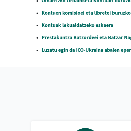
Oinarrizko Ordainketa Kontuari buruzk
Kontuen komisioei eta libretei buruz
Kontuak lekualdatzeko eskaera
Prestakuntza Batzordeei eta Batzar Na
Luzatu egin da ICO-Ukraina abalen ep