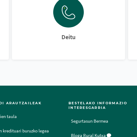
Deitu
DI ARAUTZAILEAK
BESTELAKO INFORMAZIO
INTERESGARRIA
ien taula
Segurtasun Bermea
n kredituari buruzko legea
Bloga Rural Kutxa