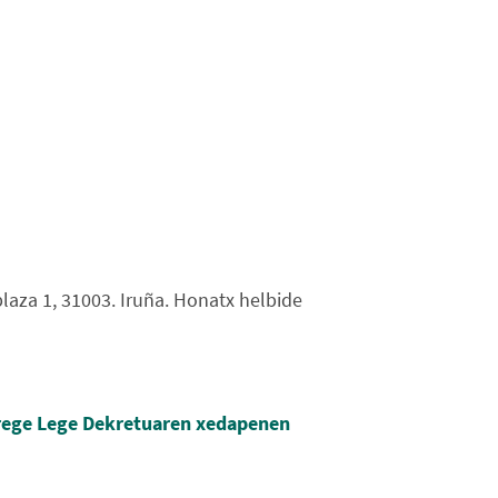
laza 1, 31003. Iruña. Honatx helbide
rrege Lege Dekretuaren xedapenen