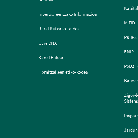
Kapital
Inbertsoreentzako Informazioa
MiFID
Rural Kutxako Taldea
PRIIPS
Gure DNA
EMIR
Kanal Etikoa
PSD2 - 
Hornitzaileen etiko-kodea
Balioe
Zigor-
Sistem
Irisgar
Jardun