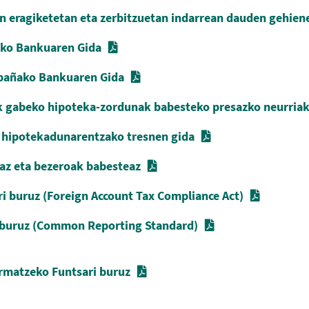
n eragiketetan eta zerbitzuetan indarrean dauden gehiene
ako Bankuaren Gida
spañako Bankuaren Gida
ik gabeko hipoteka-zordunak babesteko presazko neurria
n hipotekadunarentzako tresnen gida
az eta bezeroak babesteaz
i buruz (Foreign Account Tax Compliance Act)
i buruz (Common Reporting Standard)
rmatzeko Funtsari buruz