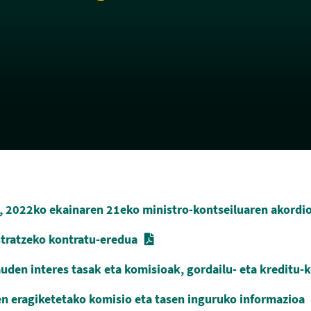
 2022ko ekainaren 21eko ministro-kontseiluaren akordio
stratzeko kontratu-eredua
uden interes tasak eta komisioak, gordailu- eta kreditu-
en eragiketetako komisio eta tasen inguruko informazioa