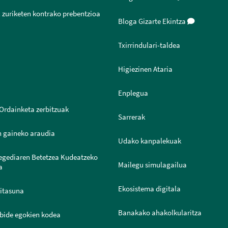
 zuriketen kontrako prebentzioa
Bloga Gizarte Ekintza
Txirrindulari-taldea
Higiezinen Ataria
Enplegua
Ordainketa zerbitzuak
Sarrerak
n gaineko araudia
Udako kanpalekuak
legediaren Betetzea Kudeatzeko
Mailegu simulagailua
a
Ekosistema digitala
ritasuna
Banakako ahakolkularitza
bide egokien kodea