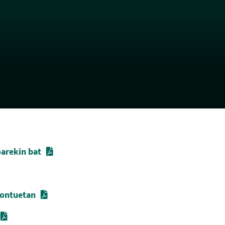
arekin bat
kontuetan