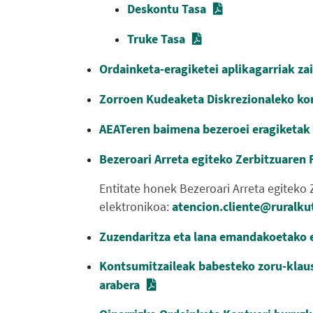
Deskontu Tasa
Truke Tasa
Ordainketa-eragiketei aplikagarriak za
Zorroen Kudeaketa Diskrezionaleko ko
AEATeren baimena bezeroei eragiketak 
Bezeroari Arreta egiteko Zerbitzuare
Entitate honek Bezeroari Arreta egiteko
elektronikoa:
atencion.cliente@ruralk
Zuzendaritza eta lana emandakoetako 
Kontsumitzaileak babesteko zoru-klau
arabera