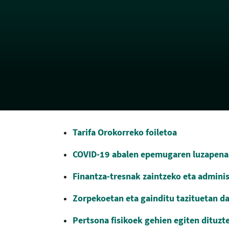
Tarifa Orokorreko foiletoa
COVID-19 abalen epemugaren luzapena,
Finantza-tresnak zaintzeko eta admini
Zorpekoetan eta gainditu tazituetan da
Pertsona fisikoek gehien egiten dituzt