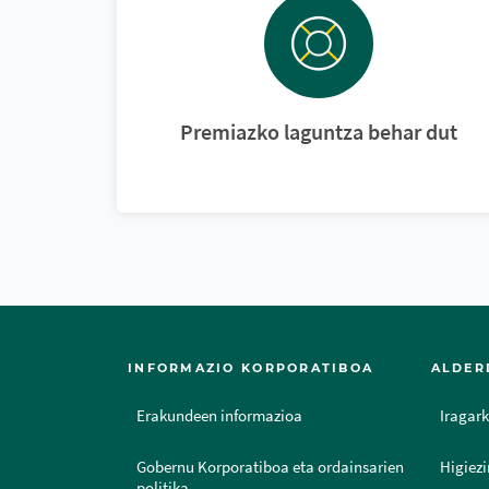
Premiazko laguntza behar dut
INFORMAZIO KORPORATIBOA
ALDER
Erakundeen informazioa
Iragark
Gobernu Korporatiboa eta ordainsarien
Higiezi
politika