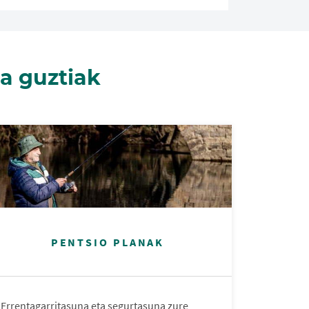
a guztiak
PENTSIO PLANAK
Errentagarritasuna eta segurtasuna zure