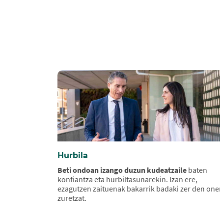
Hurbila
Beti ondoan izango duzun kudeatzaile
baten
konfiantza eta hurbiltasunarekin. Izan ere,
ezagutzen zaituenak bakarrik badaki zer den on
zuretzat.