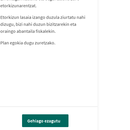
etorkizunarentzat.
Etorkizun lasaia izango duzula ziurtatu nahi
dizugu, bizi nahi duzun bizitzarekin eta
oraingo abantaila fiskalekin.
Plan egokia dugu zuretzako.
Gehiago ezagutu