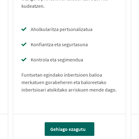
kudeatzen.
Aholkularitza pertsonalizatua
Konfiantza eta segurtasuna
Kontrola eta segimendua
Funtsetan egindako inbertsioen balioa
merkatuen gorabeheren eta baloreetako
inbertsioari atxikitako arriskuen mende dago.
Gehiago ezagutu