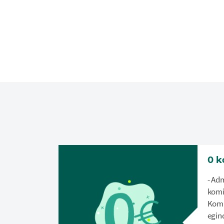
0 k
- Ad
komi
Komi
egin