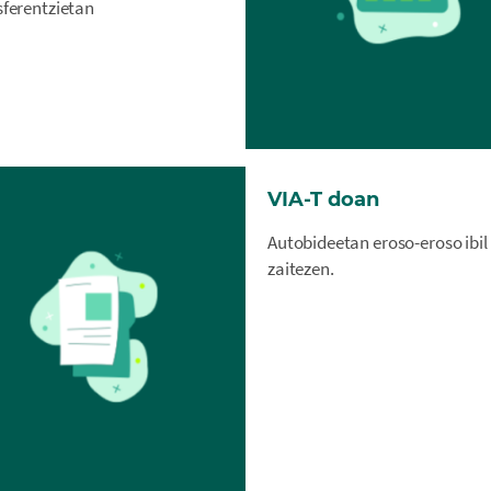
sferentzietan
VIA-T doan
Autobideetan eroso-eroso ibil
zaitezen.