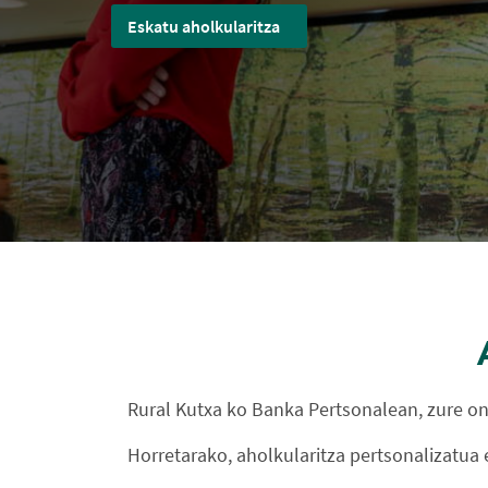
Eskatu aholkularitza
Rural Kutxa ko Banka Pertsonalean, zure on
Horretarako, aholkularitza pertsonalizatua 