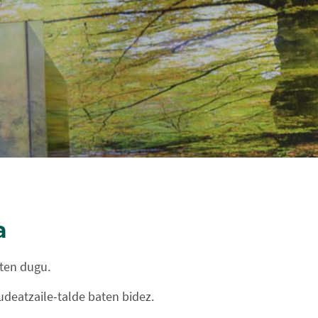
a
iten dugu.
udeatzaile-talde baten bidez.