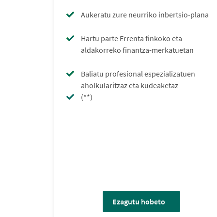
Aukeratu zure neurriko inbertsio-plana
Hartu parte Errenta finkoko eta
aldakorreko finantza-merkatuetan
Baliatu profesional espezializatuen
aholkularitzaz eta kudeaketaz
(**)
Ezagutu hobeto