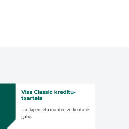
Visa Classic kreditu-
txartela
Jaulkipen- eta mantentze-kuotarik
gabe.