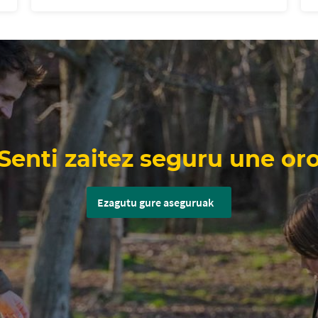
Senti zaitez seguru une or
Ezagutu gure aseguruak