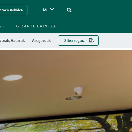
Eu
Vinculo - Buscar en la web
eroen sarbidea
AK
GIZARTE EKINTZA
zteak/Haurrak
Aseguruak
Zibersegur..