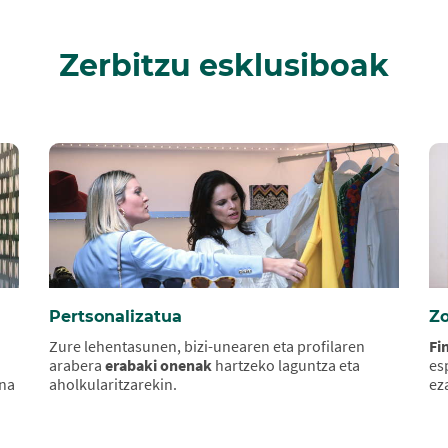
Zerbitzu esklusiboak
Pertsonalizatua
Zo
Zure lehentasunen, bizi-unearen eta profilaren
Fi
arabera
erabaki onenak
hartzeko laguntza eta
es
ena
aholkularitzarekin.
ez