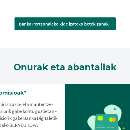
Banka Pertsonaleko kide izateko betekizunak
Onurak eta abantailak
omisioak*
ministrazio- eta mantentze-
siorik gabe kontu guztietan -
siorik gabe Banka Digitaletik
dako SEPA EUROPA