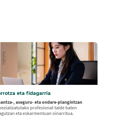
rrotza eta fidagarria
nantza-, aseguru- eta ondare-plangintzan
pezializatutako profesional-talde baten
agutzan eta eskarmentuan oinarritua.