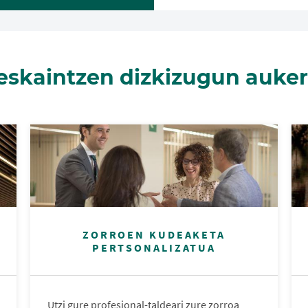
eskaintzen dizkizugun auker
ZORROEN KUDEAKETA
PERTSONALIZATUA
Utzi gure profesional-taldeari zure zorroa