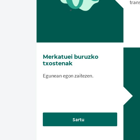
tran
Merkatuei buruzko
txostenak
Egunean egon zaitezen.
Sartu