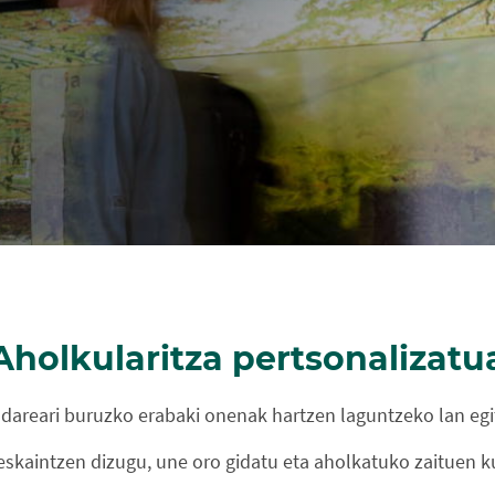
Aholkularitza pertsonalizatu
dareari buruzko erabaki onenak hartzen laguntzeko lan eg
eskaintzen dizugu, une oro gidatu eta aholkatuko zaituen k