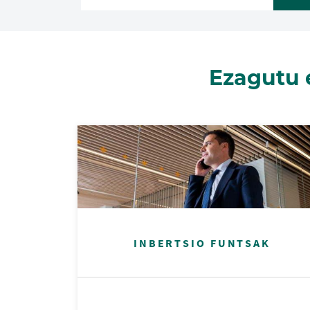
Ezagutu 
INBERTSIO FUNTSAK