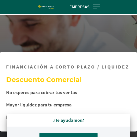
Skip
EMPRESAS
to
main
contentt
FINANCIACIÓN A CORTO PLAZO / LIQUIDEZ
Descuento Comercial
No esperes para cobrar tus ventas
Mayor liquidez para tu empresa
Más rápido y sencillo a través de ruralvía
¿Te ayudamos?