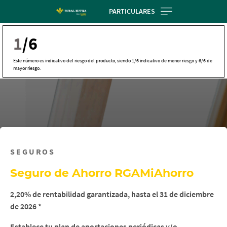
Skip
PARTICULARES
to
main
1
/6
contentt
Este número es indicativo del riesgo del producto, siendo 1/6 indicativo de menor riesgo y 6/6 de
mayor riesgo.
SEGUROS
Seguro de Ahorro RGAMiAhorro
2,20% de rentabilidad garantizada, hasta el 31 de diciembre
de 2026 *
Establece tu plan de aportaciones periódicas y/o