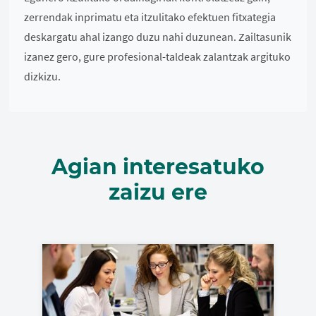
zerrendak inprimatu eta itzulitako efektuen fitxategia
deskargatu ahal izango duzu nahi duzunean. Zailtasunik
izanez gero, gure profesional-taldeak zalantzak argituko
dizkizu.
Agian interesatuko
zaizu ere