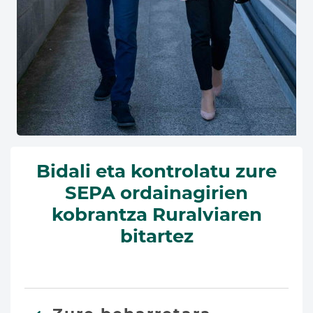
Bidali eta kontrolatu zure
SEPA ordainagirien
kobrantza Ruralviaren
bitartez