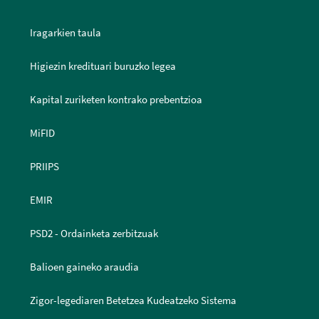
Iragarkien taula
Higiezin kredituari buruzko legea
Kapital zuriketen kontrako prebentzioa
MiFID
PRIIPS
EMIR
PSD2 - Ordainketa zerbitzuak
Balioen gaineko araudia
Zigor-legediaren Betetzea Kudeatzeko Sistema