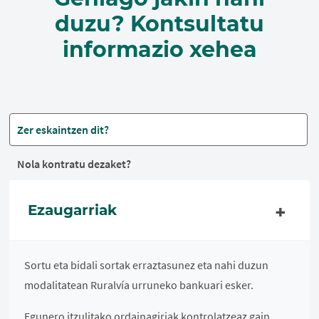
duzu? Kontsultatu
informazio xehea
Zer eskaintzen dit?
Nola kontratu dezaket?
Ezaugarriak
Sortu eta bidali sortak erraztasunez eta nahi duzun
modalitatean Ruralvía urruneko bankuari esker.
Egunero itzulitako ordainagiriak kontrolatzeaz gain,