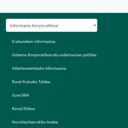
Erakundeen informazioa
Gobernu Korporatiboa eta ordainsarien politika
Inbertsoreentzako Informazioa
Rural Kutxako Taldea
Gure DNA
Kanal Etikoa
Hornitzaileen etiko-kodea