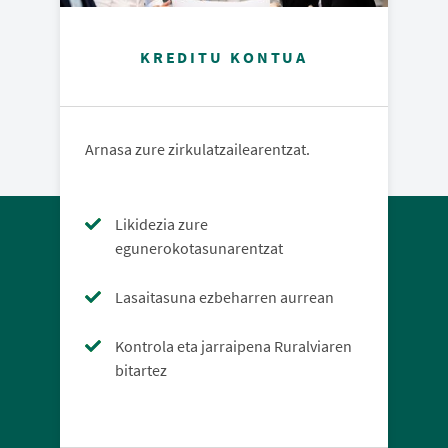
KREDITU KONTUA
Arnasa zure zirkulatzailearentzat.
Likidezia zure
egunerokotasunarentzat
Lasaitasuna ezbeharren aurrean
Kontrola eta jarraipena Ruralviaren
bitartez