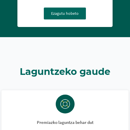
Ezagutu hobeto
Laguntzeko gaude
Premiazko laguntza behar dut