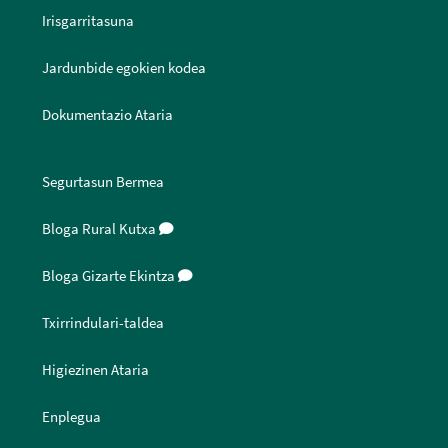
Irisgarritasuna
Jardunbide egokien kodea
Dokumentazio Ataria
Segurtasun Bermea
Bloga Rural Kutxa
Bloga Gizarte Ekintza
Txirrindulari-taldea
Higiezinen Ataria
Enplegua