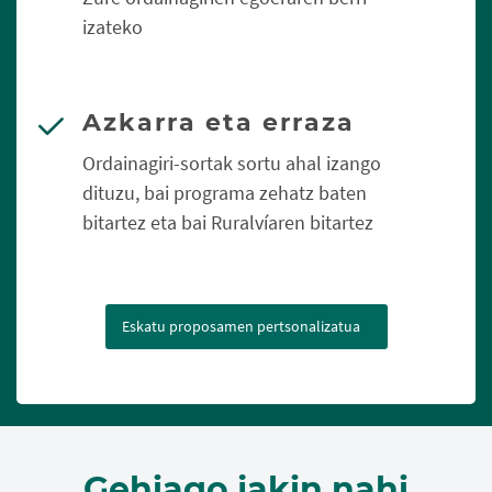
izateko
Azkarra eta erraza
Ordainagiri-sortak sortu ahal izango
dituzu, bai programa zehatz baten
bitartez eta bai Ruralvíaren bitartez
Eskatu proposamen pertsonalizatua
Gehiago jakin nahi