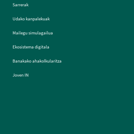
Sarrerak
Udako kanpalekuak
Mailegu simulagailua
Ekosistema digitala
Banakako ahakolkularitza
Joven IN