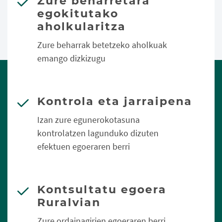
Zure beharretara
egokitutako
aholkularitza
Zure beharrak betetzeko aholkuak
emango dizkizugu
Kontrola eta jarraipena
Izan zure egunerokotasuna
kontrolatzen lagunduko dizuten
efektuen egoeraren berri
Kontsultatu egoera
Ruralvian
Zure ordainagirien egoeraren berri